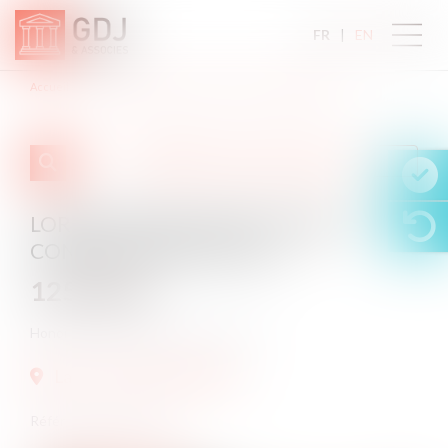
FR
EN
Accueil
Lorem ipsum dolor sit amet, consec adipiscing elit.
Cette annonce m'intéresse
LOREM IPSUM DOLOR SIT AMET,
CONSEC ADIPISCING ELIT.
125 000
€
Honoraires à la charge de l'acquéreur.
Lattes (34970) FRANCE
Référence :
VE-00217