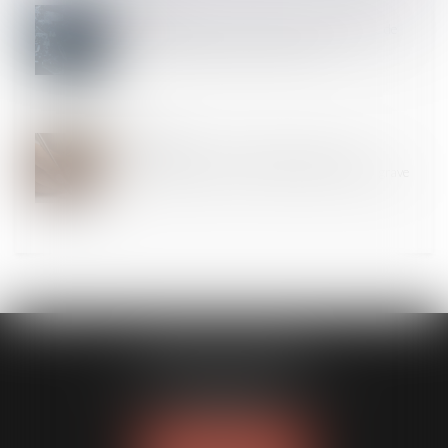
17
JANV.
Agir pour rupture de contrat ET rupture brutale de
relations commerciales est possible
17
JANV.
Conseil syndical : le président ne peut être
responsable qu’en cas de faute suffisamment grave
MODELE APODO
194 avenue de la Gare Sud de France
34970 LATTES
Tél :
04 67 15 44 40