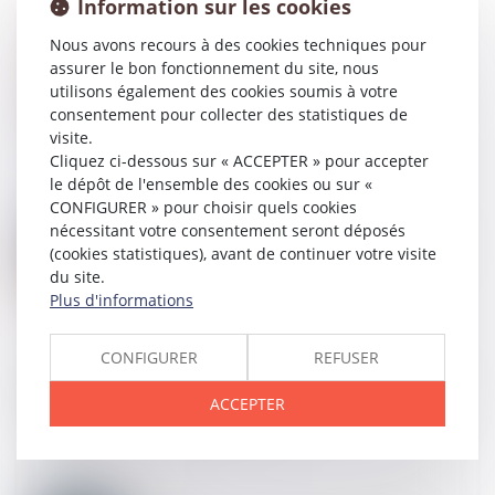
Information sur les cookies
Nous avons recours à des cookies techniques pour
assurer le bon fonctionnement du site, nous
27
JUIN
utilisons également des cookies soumis à votre
Impôt sur la fortune : le fisc perd un contentieux
consentement pour collecter des statistiques de
majeur | Les Echos
visite.
Cliquez ci-dessous sur « ACCEPTER » pour accepter
le dépôt de l'ensemble des cookies ou sur «
CONFIGURER » pour choisir quels cookies
17
JANV.
nécessitant votre consentement seront déposés
Procédure collective ouverte contre une société civile
(cookies statistiques), avant de continuer votre visite
professionnelle d’avocats : incidence sur les
du site.
cotisations sociales - Statuts fiscal et social de
l'avocat
Plus d'informations
CONFIGURER
REFUSER
17
JANV.
«Cette plainte n'a aucun précédent judiciaire»... Un
ACCEPTER
journaliste attaque en justice Richard Ferrand pour
l’avoir bloqué sur Twitter