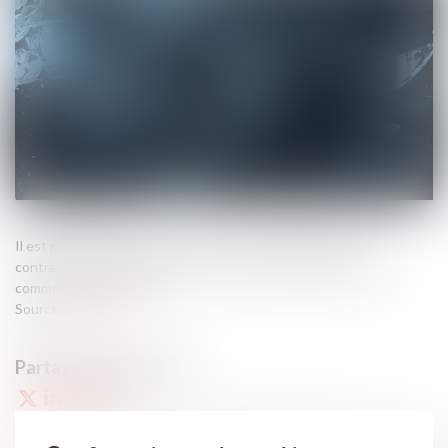
Il est possible de cumuler une action en responsabilité
contractuelle et une action pour rupture brutale de relations
commerciales établies...
Source :
www.efl.fr