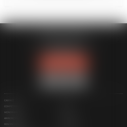
MODELE APODO
194 avenue de la Gare Sud de France
34970 LATTES
Tél :
04 67 15 44 40
NOUS LOCALISER
CABINET
ÉQUIPE
COMPÉTENCES
ACTUS
HONORAIRES
CONTACT
ANNONCES IMMO
SERVICES
RDV EN LIGNE
ESPACE CLIENT