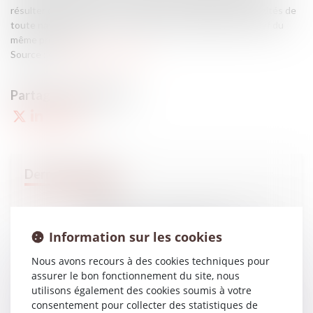
résulter d’un calcul tenant notamment compte des indemnités de
toute nature reçues ou à recevoir d’autres débiteur du chef du
même préjudice....
Source :
www.dalloz-actualite.fr
22
DÉC.
QPC : délit de consultation habituelle de sites
terroristes - La Gazette du Palais
Information sur les cookies
Nous avons recours à des cookies techniques pour
assurer le bon fonctionnement du site, nous
utilisons également des cookies soumis à votre
15
DÉC.
consentement pour collecter des statistiques de
Amiante : réparation intégrale et méthode de calcul