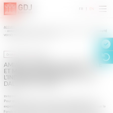
FR
EN
ACCUEIL
AMIANTE : RÉPARATION INTÉGRALE ET MÉTHODE DE CALCUL DE L’INDEMNITÉ
VERSÉE PAR LE FIVA | DALLOZ ACTUALITÉ
Droit de la protection sociale
AMIANTE : RÉPARATION INTÉGRALE
ET MÉTHODE DE CALCUL DE
L’INDEMNITÉ VERSÉE PAR LE FIVA |
DALLOZ ACTUALITÉ
15/12/2017
Pour que la réparation de la victime d’une maladie due à une
exposition à l’amiante soit intégrale, l’indemnisation versée par le
Fonds d’indemnisation des victimes de l’amiante (FIVA) doit