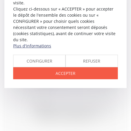
de l’indemnité versée par le FIVA | Dalloz Actualité
visite.
Cliquez ci-dessous sur « ACCEPTER » pour accepter
le dépôt de l'ensemble des cookies ou sur «
CONFIGURER » pour choisir quels cookies
nécessitant votre consentement seront déposés
14
DÉC.
(cookies statistiques), avant de continuer votre visite
De la laïcité à la neutralité, Jurisprudence - Les
Echos Business
du site.
Plus d'informations
CONFIGURER
REFUSER
12
DÉC.
Affaire Maëlys : conséquences de la nullité des
ACCEPTER
auditions de garde à vue - Procédure | Dalloz
Actualité
08
DÉC.
Publication du décret relatif au droit à la retraite
progressive des salariés ayant plusieurs
employeurs - La Gazette du Palais