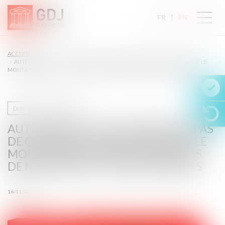
FR
EN
ACCUEIL
AUTORITÉ DE LA CONCURRENCE : PAS DE CRITÈRES LÉGAUX POUR FIXER LE
MONTANT DE LA SANCTION EN CAS DE NON-RESPECT D’ENGAGEMENTS
Droit de la concurrence
AUTORITÉ DE LA CONCURRENCE : PAS
DE CRITÈRES LÉGAUX POUR FIXER LE
MONTANT DE LA SANCTION EN CAS
DE NON-RESPECT D’ENGAGEMENTS
16/11/2018