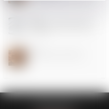
15
NOV.
Contrôle fiscal : la charte de 2005 ne peut être
invoquée pour saisir directement l'interlocuteur
départemental
15
NOV.
QPC : la période de sûreté de plein droit
MODELE APODO
194 avenue de la Gare Sud de France