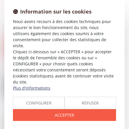
Information sur les cookies
Nous avons recours à des cookies techniques pour
assurer le bon fonctionnement du site, nous
utilisons également des cookies soumis à votre
consentement pour collecter des statistiques de
16
NOV.
visite.
Autorité de la concurrence : pas de critères légaux
pour fixer le montant de la sanction en cas de non-
Cliquez ci-dessous sur « ACCEPTER » pour accepter
respect d’engagements
le dépôt de l'ensemble des cookies ou sur «
CONFIGURER » pour choisir quels cookies
nécessitant votre consentement seront déposés
(cookies statistiques), avant de continuer votre visite
15
NOV.
du site.
La lente infusion du RGPD dans les PME
Plus d'informations
CONFIGURER
REFUSER
ACCEPTER
15
NOV.
Dénigrement d'une société : diffamation ou
concurrence déloyale ?