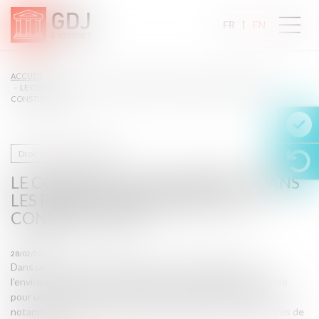
FR
EN
ACCUEIL
LE CGEDD VEUT PLUS DE BRUIT DANS LES RÈGLES D’URBANISME ET DE
CONSTRUCTION
Droit de la construction
LE CGEDD VEUT PLUS DE BRUIT DANS
LES RÈGLES D’URBANISME ET DE
CONSTRUCTION
28/02/2018
Dans un rapport publié fin janvier, le Conseil général de
l’environnement et du développement durable (CGEDD) plaide
pour une meilleure prise en compte des nuisances sonores
notamment dans les documents d’urbanisme et dans les règles de