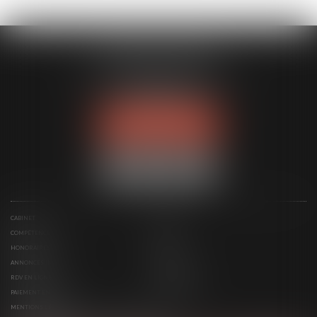
MODELE APODO
194 avenue de la Gare Sud de France
34970 LATTES
Tél :
04 67 15 44 40
NOUS LOCALISER
CABINET
ÉQUIPE
COMPÉTENCES
ACTUS
HONORAIRES
CONTACT
ANNONCES IMMO
SERVICES
RDV EN LIGNE
ESPACE CLIENT
PAIEMENT EN LIGNE
PLAN DU SITE
MENTIONS LÉGALES