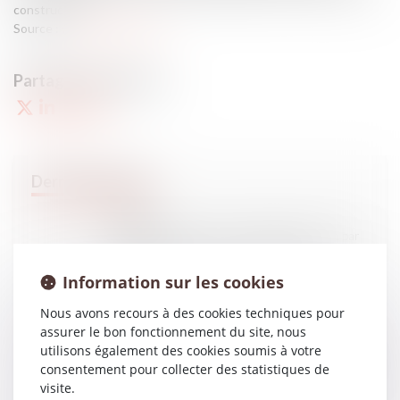
construction...
Source :
www.lemoniteur.fr
28
FÉVR.
(JUR) Intérêts des sommes allouées à l’épouse par
un jugement de divorce – Gazette du Palais
Information sur les cookies
Nous avons recours à des cookies techniques pour
assurer le bon fonctionnement du site, nous
28
FÉVR.
utilisons également des cookies soumis à votre
Chantier de la justice sur le sens et l’efficacité des
peines : quelques très bonnes idées, mais beaucoup
consentement pour collecter des statistiques de
de confusions - Jugement | Dalloz Actualité
visite.