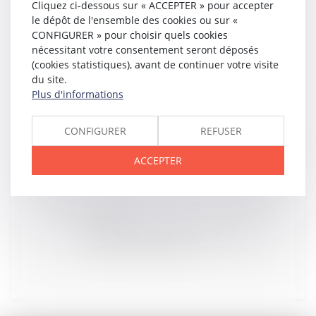
Cliquez ci-dessous sur « ACCEPTER » pour accepter
le dépôt de l'ensemble des cookies ou sur «
CONFIGURER » pour choisir quels cookies
28
FÉVR.
nécessitant votre consentement seront déposés
Le CGEDD veut plus de bruit dans les règles
d’urbanisme et de construction
(cookies statistiques), avant de continuer votre visite
du site.
Plus d'informations
CONFIGURER
REFUSER
26
FÉVR.
Non versement de primes : le salarié peut-il rompre
le contrat à - Éditions Tissot
ACCEPTER
23
FÉVR.
L'Aspa est une charge et non une dette de la
succession - Le Particulier