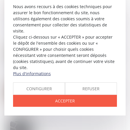
Nous avons recours à des cookies techniques pour
assurer le bon fonctionnement du site, nous
13
NOV.
Taxe d'habitation : l'exonération des seuls
utilisons également des cookies soumis à votre
établissements publics d'assistance pose question
consentement pour collecter des statistiques de
visite.
Cliquez ci-dessous sur « ACCEPTER » pour accepter
le dépôt de l'ensemble des cookies ou sur «
CONFIGURER » pour choisir quels cookies
13
NOV.
Désordre après la réception des travaux : quel délai
nécessitant votre consentement seront déposés
pour agir en justice ?
(cookies statistiques), avant de continuer votre visite
du site.
Plus d'informations
09
NOV.
CONFIGURER
REFUSER
L'annulation d'une délibération d'assemblée doit être
demandée dans les trois ans... sauf dissimulation
ACCEPTER
08
NOV.
Comment protéger une base de données ?