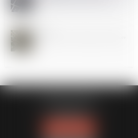
08
NOV.
Les Etats ont-ils un droit à l'image sur leur territoire
?
MODELE APODO
194 avenue de la Gare Sud de France
34970 LATTES
Tél :
04 67 15 44 40
NOUS LOCALISER