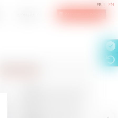
FR
EN
ANNONCES IMMO
CONTACT
21
SEPT.
Les retraites vont être revalorisées
de 0,8% en octobre - Les Echos
09
SEPT.
12 propositions pour mieux lutter
contre les marchands de sommeil -