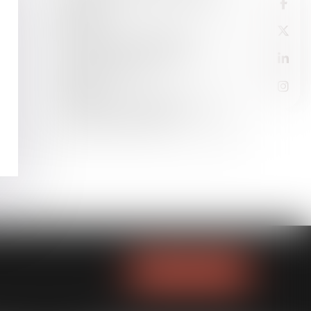
Le Moniteur
08
SEPT.
Réduction de trois peines au
maximum légal et demande de
confusion de ces peines - La
Gazette du Palais
08
SEPT.
(1) Salariés épiés : la justice
européenne met le droit dans l’œil
des patrons - Libération
NOUS LOCALISER