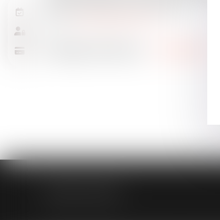
prévenu forme opposition à cette décision...
Source :
www.gazettedupalais.com
MODELE APODO