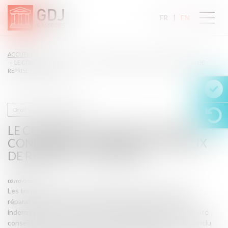
FR
EN
ACCUEIL
LE CONSTRUCTEUR PEUT-IL ÊTRE CONDAMNÉ AU-DELÀ DES TRAVAUX DE
REPRISE ? - BATIRAMA
Droit de la construction
LE CONSTRUCTEUR PEUT-IL ÊTRE
CONDAMNÉ AU-DELÀ DES TRAVAUX
DE REPRISE ? - BATIRAMA
02/02/2018
Les travaux antérieurs, mal exécutés, n'ayant pas permis la
réparation des désordres, l’entrepreneur de BTP a dû les
indemniser, en sus des travaux de reprise. Mme X... et la société
conseil Habitat, assurée par la société Groupama, avaient conclu