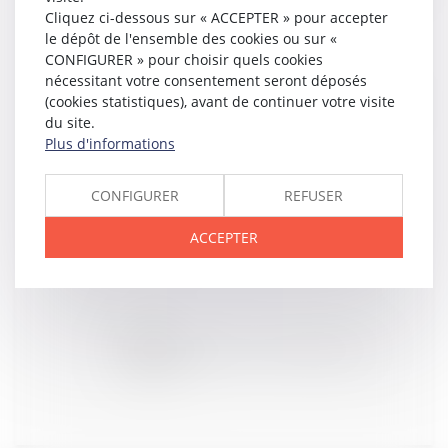
Cliquez ci-dessous sur « ACCEPTER » pour accepter
le dépôt de l'ensemble des cookies ou sur «
CONFIGURER » pour choisir quels cookies
01
FÉVR.
nécessitant votre consentement seront déposés
Rappel : Qu'est-ce que la cotisation sur la valeur
(cookies statistiques), avant de continuer votre visite
ajoutée des entreprises (CVAE) | service-public.fr
du site.
Plus d'informations
CONFIGURER
REFUSER
31
JANV.
Le télétravail, un système gagnant-gagnant pour
salariés et employeurs ?
ACCEPTER
31
JANV.
Accident du travail, ou pas ? - Éditions Francis
Lefebvre