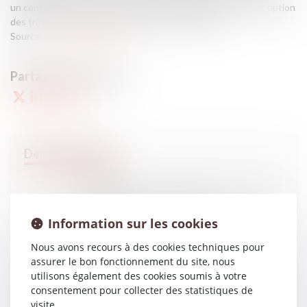
un contrat de construction de maison individuelle. Après réception
des travaux, des fissures avaient été constatées...
Source :
www.batirama.com
02
FÉVR.
Le constructeur peut-il être condamné au-delà des
travaux de reprise ? - BATIRAMA
Information sur les cookies
Nous avons recours à des cookies techniques pour
assurer le bon fonctionnement du site, nous
01
FÉVR.
utilisons également des cookies soumis à votre
Pratiques anticoncurrentielles et compétence :
consentement pour collecter des statistiques de
nouvelles précisions - Contrat et obligations | Dalloz
Actualité
visite.