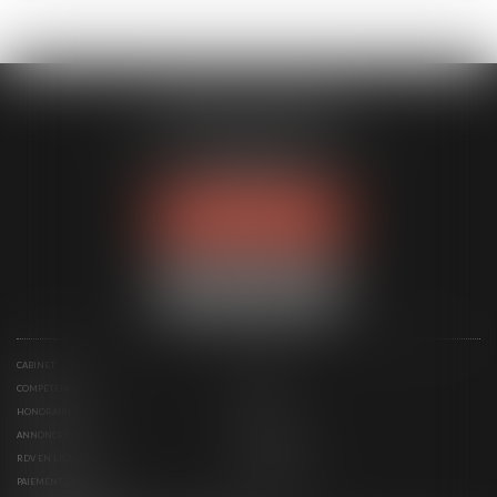
MODELE APODO
194 avenue de la Gare Sud de France
34970 LATTES
Tél :
04 67 15 44 40
NOUS LOCALISER
CABINET
ÉQUIPE
COMPÉTENCES
ACTUS
HONORAIRES
CONTACT
ANNONCES IMMO
SERVICES
RDV EN LIGNE
ESPACE CLIENT
PAIEMENT EN LIGNE
PLAN DU SITE