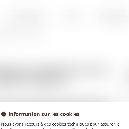
COMPÉTENCES
ACTUS
HONORAIRES
016 DANS LES ZONES TENDUES
ONDUIT À PARTIR DU 1ER
ZONES TENDUES
 partir du 1er août 2016 jusqu'au 31 juillet 2017 dans les
astia, Bayonne, Beauvais, Bordeaux, Draguignan, Fréjus,
Information sur les cookies
e-Buch - Arcachon, Lille, Lyon, Marseille - Aix-en-Provence,
aris, Saint-Nazaire, Sète, Strasbourg, Thonon-les-Bains,
Nous avons recours à des cookies techniques pour assurer le