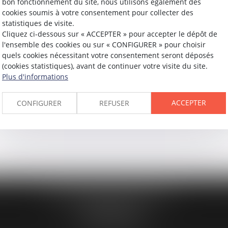
bon fonctionnement du site, nous utilisons également des
cookies soumis à votre consentement pour collecter des
statistiques de visite.
l du 30 juillet 2016...
Cliquez ci-dessous sur « ACCEPTER » pour accepter le dépôt de
l'ensemble des cookies ou sur « CONFIGURER » pour choisir
quels cookies nécessitant votre consentement seront déposés
(cookies statistiques), avant de continuer votre visite du site.
Plus d'informations
ACCEPTER
CONFIGURER
REFUSER
194 avenue de la Gare Sud de France
34970 LATTES
Tél :
04 67 15 44 40