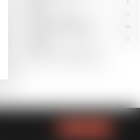
territoire
04
AOÛT
Proposition de loi précisant le
déroulement de l'audience
d'homologation de la comparution
sur reconnaissance préalable de
culpabilité
03
AOÛT
Accidents du travail. Quelles sont
les professions les plus dangereuses
?
NOUS LOCALISER