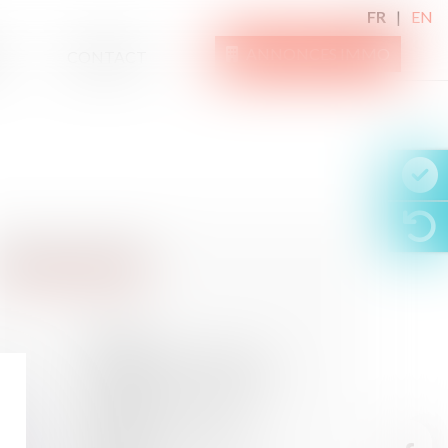
FR
EN
ANNONCES IMMO
CONTACT
09
AOÛT
QPC : prononcé du divorce
subordonné à une prestation
compensatoire en capital
05
AOÛT
Enfant né à l’étranger et
autorisation d’entrer sur le