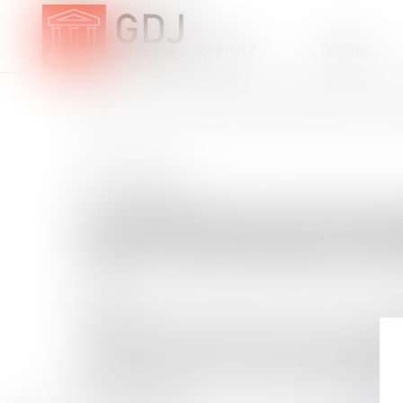
CABINET
ÉQUIPE
ACCUEIL
LE DISPOSITIF EST RECONDUIT À PARTIR DU 1ER AOÛT 2
Droit immobilier
LE DISPOSITIF EST REC
AOÛT 2016 DANS LES 
08/08/2016
Le dispositif d'encadrement des loyers est reconduit à
agglomérations suivantes : Ajaccio, Annecy, Arles, B
Genève-Annemasse, Grenoble, La Rochelle, La Teste-d
Meaux, Menton-Monaco, Montpellier, Nantes, Nice, P