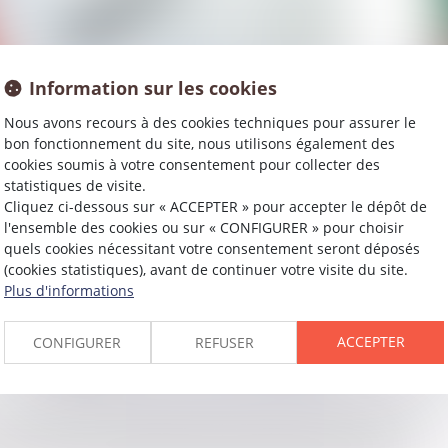
Information sur les cookies
Nous avons recours à des cookies techniques pour assurer le
bon fonctionnement du site, nous utilisons également des
cookies soumis à votre consentement pour collecter des
statistiques de visite.
Cliquez ci-dessous sur « ACCEPTER » pour accepter le dépôt de
l'ensemble des cookies ou sur « CONFIGURER » pour choisir
quels cookies nécessitant votre consentement seront déposés
(cookies statistiques), avant de continuer votre visite du site.
Plus d'informations
ACCEPTER
CONFIGURER
REFUSER
ement encadré. Il est notamment possible de conclure un CDD