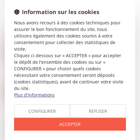
Information sur les cookies
Nous avons recours à des cookies techniques pour
assurer le bon fonctionnement du site, nous
utilisons également des cookies soumis à votre
consentement pour collecter des statistiques de
12
DÉC.
visite.
Harcèlement moral : responsabilité du commettant
du fait de ses préposés
Cliquez ci-dessous sur « ACCEPTER » pour accepter
le dépôt de l'ensemble des cookies ou sur «
CONFIGURER » pour choisir quels cookies
nécessitant votre consentement seront déposés
(cookies statistiques), avant de continuer votre visite
12
DÉC.
du site.
Faut-il vraiment supprimer la tentative de
conciliation précédant l’instance en divorce ?
Plus d'informations
CONFIGURER
REFUSER
ACCEPTER
12
DÉC.
Droit et artisans : pour l'assurance, les activités
déclarées doivent coller aux activités exercées