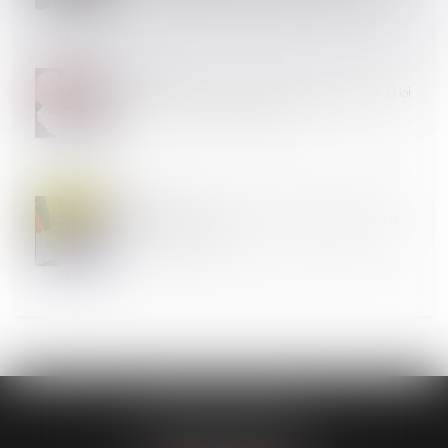
12
DÉC.
PLF 2019 : vers un abus de droit pour fraude à la loi
en cas de motif fiscal principal
12
DÉC.
Rénovation énergétique : les aides auxquelles vous
pouvez prétendre
MODELE APODO
194 avenue de la Gare Sud de France