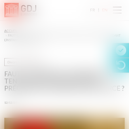
FR
EN
ACCUEIL
FAUT-IL VRAIMENT SUPPRIMER LA TENTATIVE DE CONCILIATION PRÉCÉDANT
L’INSTANCE EN DIVORCE ?
Divorce et séparation
FAUT-IL VRAIMENT SUPPRIMER LA
TENTATIVE DE CONCILIATION
PRÉCÉDANT L’INSTANCE EN DIVORCE ?
12/12/2018