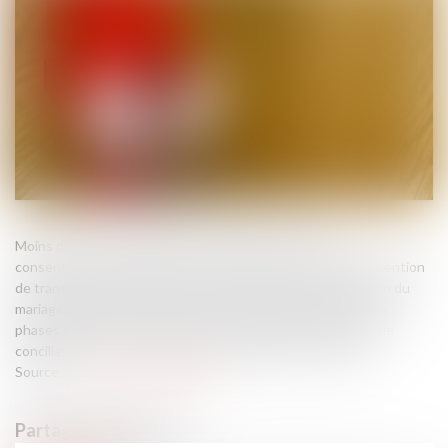
Moins d’un an et demi après la réforme du divorce par
consentement mutuel, le Gouvernement a annoncé son intention
de transformer les procédures contentieuses de dissolution du
mariage. Jusqu’à présent, celles-ci se décomposent en deux
phases successives : elles commencent par une tentative de
conciliation et se poursuivent avec l’instance en divorce...
Source :
www.actualitesdudroit.fr