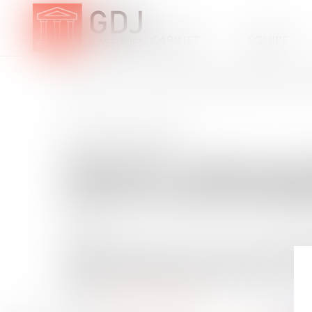
CABINET
ÉQUIPE
ACCUEIL
FISCALITÉ : GARE AUX SUBTILITÉS DE L'IMPÔT SUR LES P
Fiscalité des professionnels
FISCALITÉ : GARE AUX 
LES PLUS-VALUES MOBI
14/02/2018
Les chefs d'entreprise n'ont pas toujours intérêt à op
niche dans les détails. En l'occurrence, il se dissimule 
d'entreprise ayant investi dans des sociétés...
Source :
patrimoine.lesechos.fr