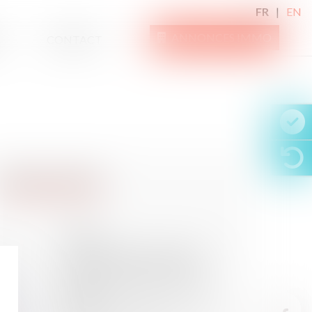
FR
EN
ANNONCES IMMO
CONTACT
14
FÉVR.
La restitution par le créancier de
l'écart entre la valeur du bien
restitué et la créance du vendeur
doit être prévue par le contrat
14
FÉVR.
Pour les prud'hommes, un chauffeur