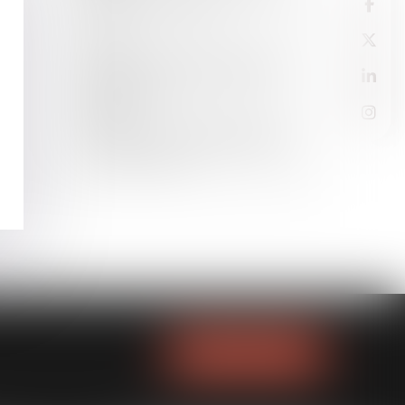
Uber n'est pas un salarié
13
FÉVR.
Lorsque l'intelligence artificielle est
capable de créer, qui encaisse les
droits d'auteur ?
13
FÉVR.
Une société sous sauvegarde peut
contester ses dettes sans l'avis de
son administrateur
NOUS LOCALISER