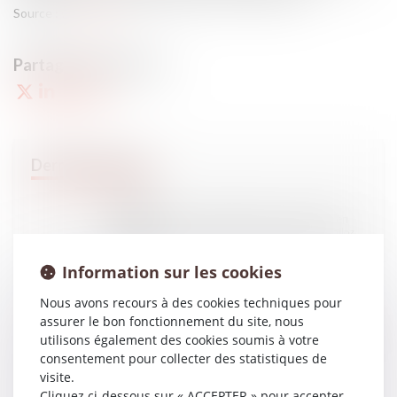
Source :
www.efl.fr
15
JANV.
Conséquences de l’audition d’un mineur placé en
garde à vue sans l’assistance d’un avocat - Dalloz
Actualité
Information sur les cookies
Nous avons recours à des cookies techniques pour
10
JANV.
assurer le bon fonctionnement du site, nous
Déclarations URSSAF : les taux de nombreux codes
utilisons également des cookies soumis à votre
types de personnels vont changer
consentement pour collecter des statistiques de
visite.
Cliquez ci-dessous sur « ACCEPTER » pour accepter