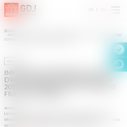
FR
EN
ACCUEIL
IMPÔT SUR LES BÉNÉFICES : TOUR D'HORIZON DE LA JURISPRUDENCE 2017 DU
CONSEIL D'ETAT - ÉDITIONS FRANCIS LEFEBVRE
Droit fiscal
IMPÔT SUR LES BÉNÉFICES : TOUR
D'HORIZON DE LA JURISPRUDENCE
2017 DU CONSEIL D'ETAT - ÉDITIONS
FRANCIS LEFEBVRE
02/01/2018
Les Editions Francis Lefebvre ont sélectionné pour vous les
décisions du Conseil d'Etat les plus marquantes rendues au cours
de l'année 2017 en matière d'impôt sur les bénéfices...