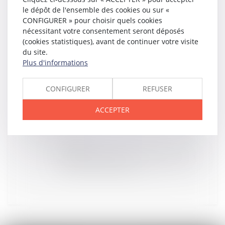
le dépôt de l'ensemble des cookies ou sur «
CONFIGURER » pour choisir quels cookies
02
JANV.
Impôt sur les bénéfices : tour d'horizon de la
nécessitant votre consentement seront déposés
jurisprudence 2017 du Conseil d'Etat - Éditions
(cookies statistiques), avant de continuer votre visite
Francis Lefebvre
du site.
Plus d'informations
27
DÉC.
CONFIGURER
REFUSER
Faire reconnaître une maladie professionnelle : un
parcours du combattant
ACCEPTER
22
DÉC.
Rupture conventionnelle : quel est le délai pour la
contester ? - Éditions Tissot