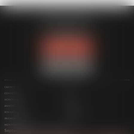
MODELE APODO
194 avenue de la Gare Sud de France
34970 LATTES
Tél :
04 67 15 44 40
NOUS LOCALISER
CABINET
ÉQUIPE
COMPÉTENCES
ACTUS
HONORAIRES
CONTACT
ANNONCES IMMO
SERVICES
RDV EN LIGNE
ESPACE CLIENT
PAIEMENT EN LIGNE
PLAN DU SITE
MENTIONS LÉGALES
Septeo Digital & Services © 2022