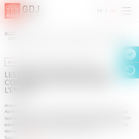
FR
EN
ACCUEIL
LES PARENTS SÉPARÉS DOIVENT CONTRIBUER À L'ENTRETIEN DE L'ENFANT
Droit de la famille, des personnes et de leur patrimoine
LES PARENTS SÉPARÉS DOIVENT
CONTRIBUER À L'ENTRETIEN DE
L'ENFANT
05/12/2014
Après le National, le Conseil des Etats a adopté par 43 voix sans
opposition cette réforme, complétant celle qui instaure l'autorité
parentale conjointe. Il a ajouté une disposition pour éviter qu'un
des progéniteurs ne se désiste en retirant ses a ...
Source :
www.tdg.ch