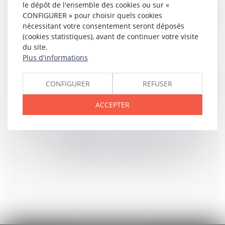
le dépôt de l'ensemble des cookies ou sur «
05
DÉC.
CONFIGURER » pour choisir quels cookies
Investissement immobilier : le Pinel mieux accueilli
que le Duflot #droitimmobilier
nécessitant votre consentement seront déposés
(cookies statistiques), avant de continuer votre visite
du site.
Plus d'informations
05
DÉC.
Les parents séparés doivent contribuer à l'entretien
CONFIGURER
REFUSER
de l'enfant
ACCEPTER
02
DÉC.
Le féminicide dans notre #droitpénal? Ce n'est pas
nécessaire, mais la société doit réagir