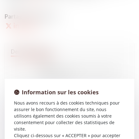
10
DÉC.
Une proposition de loi contre les squatteurs de
domicile #droitpénal
Information sur les cookies
Nous avons recours à des cookies techniques pour
09
DÉC.
assurer le bon fonctionnement du site, nous
Prime de Noël 2014 : montant et date de versement
#droitfamille
utilisons également des cookies soumis à votre
consentement pour collecter des statistiques de
visite.
Cliquez ci-dessous sur « ACCEPTER » pour accepter