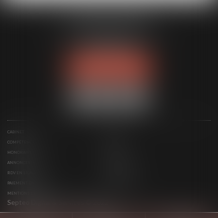
MODELE APODO
194 avenue de la Gare Sud de France
34970 LATTES
Tél :
04 67 15 44 40
NOUS LOCALISER
CABINET
ÉQUIPE
COMPÉTENCES
ACTUS
HONORAIRES
CONTACT
ANNONCES IMMO
SERVICES
RDV EN LIGNE
ESPACE CLIENT
PAIEMENT EN LIGNE
PLAN DU SITE
MENTIONS LÉGALES
Septeo Digital & Services © 2022