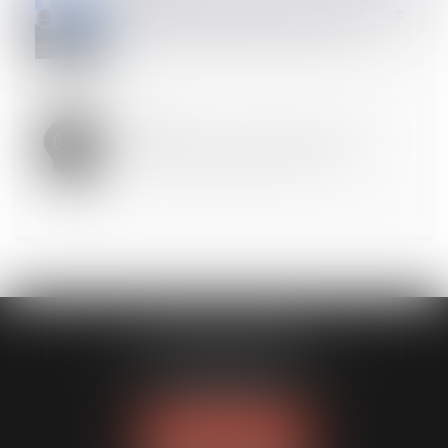
Fissures sur une construction : notion de dommage
évolutif et évaluation par la cour d’appel
17
OCT.
Le signe « 1717 » est de nature à tromper sur
l'ancienneté du titulaire de la marque
MODELE APODO
194 avenue de la Gare Sud de France
34970 LATTES
Tél :
04 67 15 44 40
NOUS LOCALISER