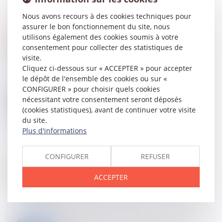
Nous avons recours à des cookies techniques pour
assurer le bon fonctionnement du site, nous
24
OCT.
utilisons également des cookies soumis à votre
L’actualité du droit des nouvelles technologies |
Authentification de l’e-signature : preuve de la
consentement pour collecter des statistiques de
validité du contrat
visite.
Cliquez ci-dessous sur « ACCEPTER » pour accepter
le dépôt de l'ensemble des cookies ou sur «
CONFIGURER » pour choisir quels cookies
18
OCT.
nécessitant votre consentement seront déposés
PLF 2019 : réforme du régime des cessions et
(cookies statistiques), avant de continuer votre visite
concessions de brevets
du site.
Plus d'informations
CONFIGURER
REFUSER
18
OCT.
AG de copropriétaires : une délégation de vote non
signée est irrégulière
ACCEPTER
17
OCT.