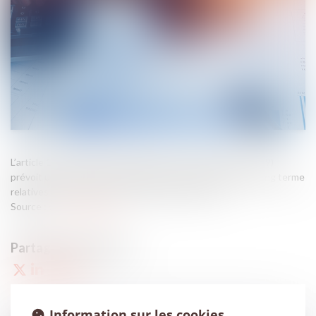
L’article 14 du projet de loi de finances pour 2019 (PLF 2019)
prévoit une réforme du régime des plus-values nettes à long terme
relatives aux cessions et concessions de brevet, ...
Source :
www.legifiscal.fr
Information sur les cookies