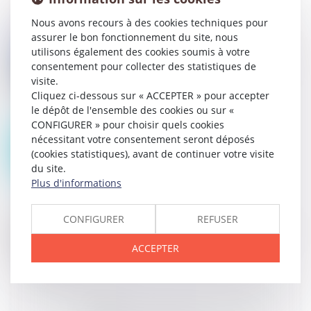
Nous avons recours à des cookies techniques pour
assurer le bon fonctionnement du site, nous
21
DÉC.
utilisons également des cookies soumis à votre
Sanctions du remboursement fautif de son compte
courant par le dirigeant d'une société en difficulté
consentement pour collecter des statistiques de
visite.
Cliquez ci-dessous sur « ACCEPTER » pour accepter
le dépôt de l'ensemble des cookies ou sur «
CONFIGURER » pour choisir quels cookies
07
AVR.
nécessitant votre consentement seront déposés
Droits d'auteur et influenceurs
(cookies statistiques), avant de continuer votre visite
du site.
Plus d'informations
CONFIGURER
REFUSER
18
FÉVR.
La CJUE rejette la présomption de consentement au
placement des cookies
ACCEPTER
11
JUIL.