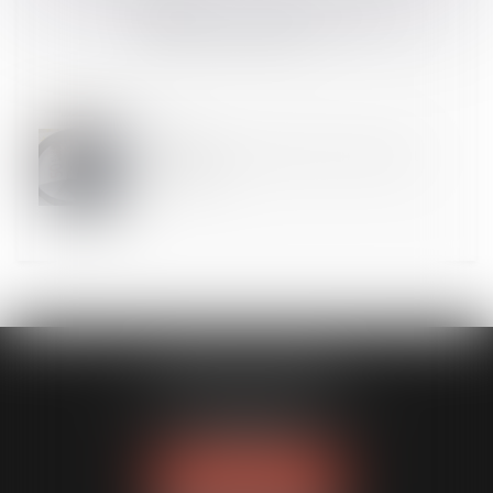
Gaspillage : il sera bientôt interdit de jeter les
invendus | Gouvernement.fr
11
JUIL.
Prestation compensatoire de l’époux travaillant
bénévolement
MODELE APODO
194 avenue de la Gare Sud de France
34970 LATTES
Tél :
04 67 15 44 40
NOUS LOCALISER