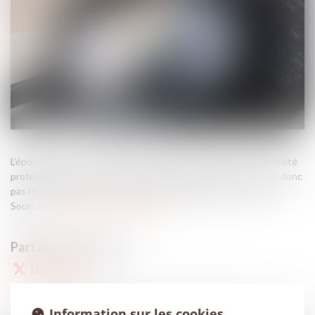
L’époux commun en biens qui a participé bénévolement à l’activité
professionnelle de son conjoint ne s’appauvrit pas et ne peut donc
pas réclamer une pension plus élevée au moment du divorce.
Source :
demarchesadministratives.fr
Information sur les cookies