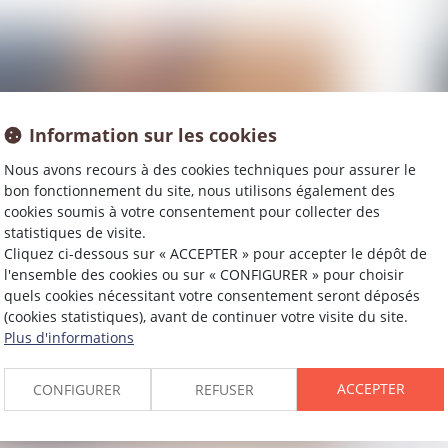
Information sur les cookies
Nous avons recours à des cookies techniques pour assurer le
bon fonctionnement du site, nous utilisons également des
cookies soumis à votre consentement pour collecter des
statistiques de visite.
Cliquez ci-dessous sur « ACCEPTER » pour accepter le dépôt de
l'ensemble des cookies ou sur « CONFIGURER » pour choisir
quels cookies nécessitant votre consentement seront déposés
(cookies statistiques), avant de continuer votre visite du site.
Plus d'informations
ACCEPTER
CONFIGURER
REFUSER