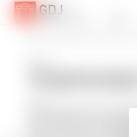
CABINET
ÉQUIPE
ACCUEIL
PROCÉDURE DE PESÉE DE PRODUITS STUPÉFIANTS - LA GA
Droit pénal
PROCÉDURE DE PESÉE 
- LA GAZETTE DU PALAI
22/11/2017
Des fonctionnaires de police saisissent, le 13 avril 
dizaines de kilogrammes de résine de cannabis dans u
autre. À l'issue de leur garde à vue, les intéressés so
législation sur les stupéfiants et association de malfai