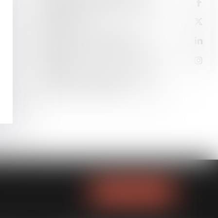
qualifications reprochées - Enquête
| Dalloz Actualité
30
NOV.
CDD d’usage : faute d’écrit, le
salarié a droit à l’indemnité de
précarité - Éditions Francis Lefebvre
24
NOV.
Le salarié mis à pied ne peut pas être
victime... d’un accident du travail -
Éditions Francis Lefebvre
NOUS LOCALISER