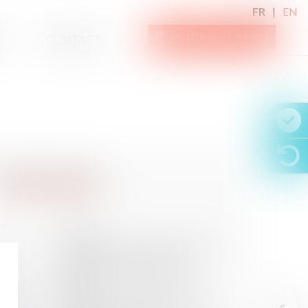
FR
EN
ANNONCES IMMO
CONTACT
07
DÉC.
Harcèlement commis par un salarié :
l’employeur peut réclamer des
domages et intérêts au pénal
06
DÉC.
Garde à vue : conséquences du
défaut d’information d’une des