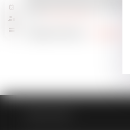
requête en nullité prise, entre autres, de l'irrégularité
deuxième alinéa, du Code de procédure pénale que la p
Source :
www.gazettedupalais.com
MODELE APODO