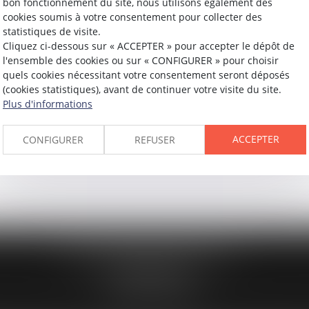
 de la pesée desdits produits. Il résulte de l'article 706-30-1,
bon fonctionnement du site, nous utilisons également des
cookies soumis à votre consentement pour collecter des
esée de produits stupéfiants ne peut être réalisée...
statistiques de visite.
Cliquez ci-dessous sur « ACCEPTER » pour accepter le dépôt de
l'ensemble des cookies ou sur « CONFIGURER » pour choisir
quels cookies nécessitant votre consentement seront déposés
(cookies statistiques), avant de continuer votre visite du site.
Plus d'informations
ACCEPTER
CONFIGURER
REFUSER
194 avenue de la Gare Sud de France
34970 LATTES
Tél :
04 67 15 44 40