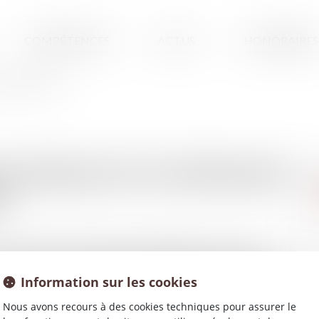
COMPÉTENCES
ACTUS
HONORAIRES
ZETTE DU PALAIS
DE PRODUITS STUPÉFIANTS
S
2016, outre une somme de près de 80 000 euros, plusieurs
ne camionnette conduite par un individu et au domicile d’un
Information sur les cookies
nt mis en examen le 15 avril 2016 des chefs d'infractions à la
teurs. Le 8 juillet 2016, l'avocat de l’un d’eux dépose une
Nous avons recours à des cookies techniques pour assurer le