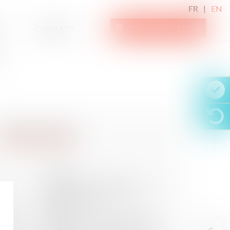
FR
EN
ANNONCES IMMO
CONTACT
22
DÉC.
QPC : délit de consultation
habituelle de sites terroristes - La
Gazette du Palais
15
DÉC.
Amiante : réparation intégrale et
méthode de calcul de l’indemnité