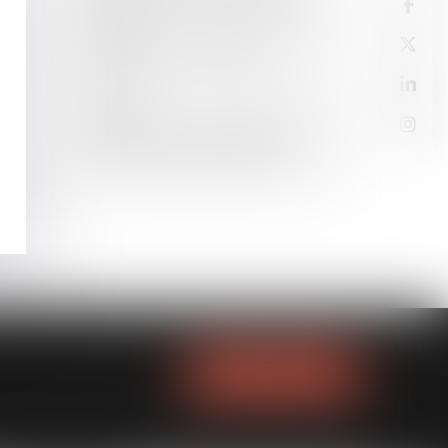
versée par le FIVA | Dalloz Actualité
14
DÉC.
De la laïcité à la neutralité,
Jurisprudence - Les Echos Business
12
DÉC.
Affaire Maëlys : conséquences de la
nullité des auditions de garde à vue
- Procédure | Dalloz Actualité
NOUS LOCALISER