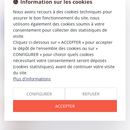
Information sur les cookies
Nous avons recours à des cookies techniques pour
assurer le bon fonctionnement du site, nous
15
JANV.
utilisons également des cookies soumis à votre
RGPD : le consentement ne se transmet pas comme
consentement pour collecter des statistiques de
les données personnelles
visite.
Cliquez ci-dessous sur « ACCEPTER » pour accepter
le dépôt de l'ensemble des cookies ou sur «
CONFIGURER » pour choisir quels cookies
14
JANV.
nécessitant votre consentement seront déposés
Le lien unissant un chauffeur et Uber reconnu
(cookies statistiques), avant de continuer votre visite
« contrat de travail »
du site.
Plus d'informations
CONFIGURER
REFUSER
11
JANV.
Créer sa boutique en ligne : mode d’emploi
ACCEPTER