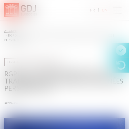
FR
EN
ACCUEIL
RGPD : LE CONSENTEMENT NE SE TRANSMET PAS COMME LES DONNÉES
PERSONNELLES
Droit de la propriété intellectuelle
RGPD : LE CONSENTEMENT NE SE
TRANSMET PAS COMME LES DONNÉES
PERSONNELLES
15/01/2019