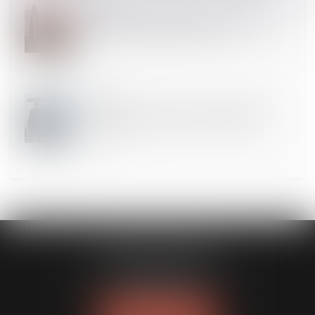
10
JANV.
La taxe sur les véhicules de sociétés doit être
déclarée et payée en janvier 2019
10
JANV.
L’entrepreneur individuel à responsabilité limitée
(EIRL), un statut qui protège votre patrimoine
personnel
MODELE APODO
194 avenue de la Gare Sud de France
34970 LATTES
Tél :
04 67 15 44 40