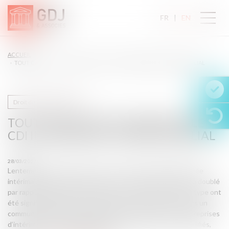
FR
EN
ACCUEIL
TOUT CE QU’IL FAUT SAVOIR SUR LE CDI INTÉRIMAIRE | DOSSIER FAMILIAL
Droit du travail - Salariés
TOUT CE QU’IL FAUT SAVOIR SUR LE
CDI INTÉRIMAIRE | DOSSIER FAMILIAL
28/03/2017
Lentement mais sûrement, les contrats à durée indéterminée
intérimaires montent en puissance : en 2016, leur nombre a doublé
par rapport à 2015. Fin février 2017, 15 351 contrats de ce type ont
été signés depuis trois ans, rapporte vendredi 17 mars dans un
communiqué Prism’emploi, organisation regroupant les entreprises
d’intérim. 51,5 % des signataires sont des ouvriers non qualifiés,