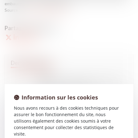
embauchés à 51 % dans l’industrie...
Source :
www.dossierfamilial.com
04
AVR.
"Elle a été licenciée pour avoir signé à la place des
élèves" - L'Express l'Entreprise
Information sur les cookies
Nous avons recours à des cookies techniques pour
assurer le bon fonctionnement du site, nous
03
AVR.
utilisons également des cookies soumis à votre
L’énergie, nouveau critère de décence pour les
logements - Explorimmo
consentement pour collecter des statistiques de
visite.