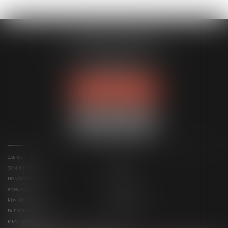
MODELE APODO
194 avenue de la Gare Sud de France
34970 LATTES
Tél :
04 67 15 44 40
NOUS LOCALISER
CABINET
ÉQUIPE
COMPÉTENCES
ACTUS
HONORAIRES
CONTACT
ANNONCES IMMO
SERVICES
RDV EN LIGNE
ESPACE CLIENT
PAIEMENT EN LIGNE
PLAN DU SITE
MENTIONS LÉGALES