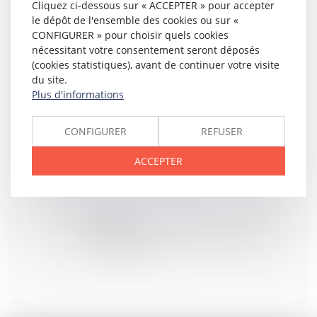
Cliquez ci-dessous sur « ACCEPTER » pour accepter
le dépôt de l'ensemble des cookies ou sur «
CONFIGURER » pour choisir quels cookies
30
MARS
nécessitant votre consentement seront déposés
Information impérative du curateur d’un prévenu
malgré l’ignorance des juges de la mesure de
(cookies statistiques), avant de continuer votre visite
protection
du site.
Plus d'informations
CONFIGURER
REFUSER
30
MARS
Une canalisation publique peut être imposée au
propriétaire du terrain - Le Particulier
ACCEPTER
28
MARS
Tout ce qu’il faut savoir sur le CDI intérimaire |
Dossier Familial