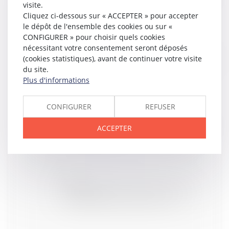
des conditions climatiques exceptionnelles
visite.
Cliquez ci-dessous sur « ACCEPTER » pour accepter
le dépôt de l'ensemble des cookies ou sur «
CONFIGURER » pour choisir quels cookies
nécessitant votre consentement seront déposés
13
FÉVR.
(cookies statistiques), avant de continuer votre visite
Taxe locale sur la publicité extérieure (TLPE) : quand
la déclarer ? | service-public.fr
du site.
Plus d'informations
CONFIGURER
REFUSER
13
FÉVR.
Location : le bailleur ne peut pas se faire justice lui-
ACCEPTER
même | service-public.fr
12
FÉVR.
A quels dirigeants la lutte contre la corruption
incombe-t-elle dans les SA et SAS ? - EFL