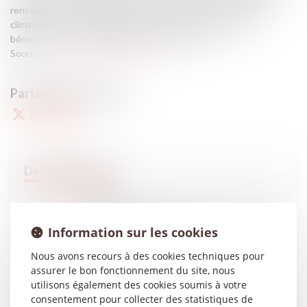
rencontrant des difficultés financières liées aux conditions
climatiques exceptionnelles de ces derniers jours peuvent
bénéficier d’un accompagnement de leur Urssaf...
Source :
revuefiduciaire.grouperf.com
13
FÉVR.
Famille : comment protéger son nouveau conjoint
sans léser ses enfants
Information sur les cookies
Nous avons recours à des cookies techniques pour
assurer le bon fonctionnement du site, nous
utilisons également des cookies soumis à votre
13
FÉVR.
consentement pour collecter des statistiques de
L'URSSAF aide les entreprises en difficulté à cause