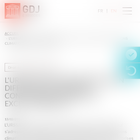
FR
EN
ACCUEIL
L'URSSAF AIDE LES ENTREPRISES EN DIFFICULTÉ À CAUSE DES CONDITIONS
CLIMATIQUES EXCEPTIONNELLES
Droit de la protection sociale
L'URSSAF AIDE LES ENTREPRISES EN
DIFFICULTÉ À CAUSE DES
CONDITIONS CLIMATIQUES
EXCEPTIONNELLES
13/02/2018
L’URSSAF a mis en ligne un message sur son site internet qui
s’adresse aux entreprises mises en difficulté par les conditions
climatiques (inondations, neige). On y apprend que les entreprises