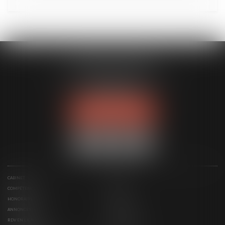
MODELE APODO
194 avenue de la Gare Sud de France
34970 LATTES
Tél :
04 67 15 44 40
NOUS LOCALISER
CABINET
ÉQUIPE
COMPÉTENCES
ACTUS
HONORAIRES
CONTACT
ANNONCES IMMO
SERVICES
RDV EN LIGNE
ESPACE CLIENT