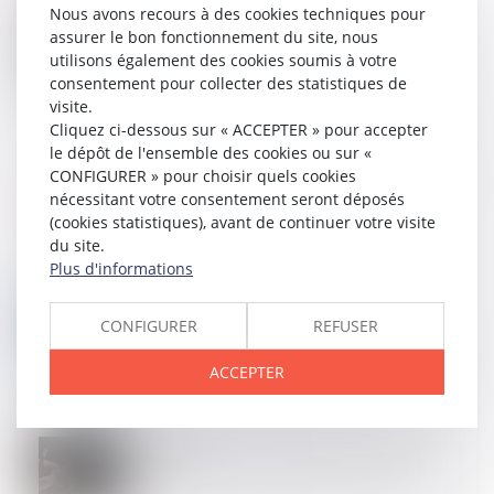
Nous avons recours à des cookies techniques pour
17
JANV.
assurer le bon fonctionnement du site, nous
Pactes d'actionnaires : quel impact de la réforme de
la déductibilité des charges financières ?
utilisons également des cookies soumis à votre
consentement pour collecter des statistiques de
visite.
Cliquez ci-dessous sur « ACCEPTER » pour accepter
le dépôt de l'ensemble des cookies ou sur «
17
JANV.
CONFIGURER » pour choisir quels cookies
La loi Pacte durcit la délivrance des brevets français,
nécessitant votre consentement seront déposés
Brevets et marques
(cookies statistiques), avant de continuer votre visite
du site.
Plus d'informations
16
JANV.
Tous les indivisaires redevables de la taxe
CONFIGURER
REFUSER
d'habitation même en cas d'occupation privative par
l'un d'eux
ACCEPTER
16
JANV.
Validité d'une clause statutaire d'exclusion d'un
associé