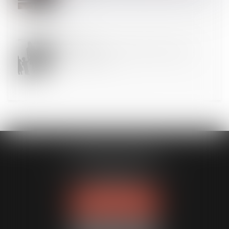
16
JANV.
QPC : Répartition du quotient familial entre les
parents divorcés
MODELE APODO
194 avenue de la Gare Sud de France
34970 LATTES
Tél :
04 67 15 44 40
NOUS LOCALISER