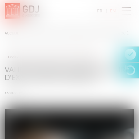
FR
EN
ACCUEIL
VALIDITÉ D'UNE CLAUSE STATUTAIRE D'EXCLUSION D'UN ASSOCIÉ
Droit des sociétés commerciales et professionnelles
VALIDITÉ D'UNE CLAUSE STATUTAIRE
D'EXCLUSION D'UN ASSOCIÉ
16/01/2019