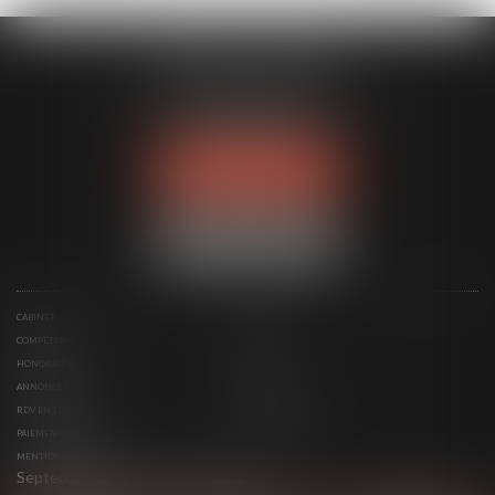
MODELE APODO
194 avenue de la Gare Sud de France
34970 LATTES
Tél :
04 67 15 44 40
NOUS LOCALISER
CABINET
ÉQUIPE
COMPÉTENCES
ACTUS
HONORAIRES
CONTACT
ANNONCES IMMO
SERVICES
RDV EN LIGNE
ESPACE CLIENT
PAIEMENT EN LIGNE
PLAN DU SITE
MENTIONS LÉGALES
Septeo Digital & Services © 2022