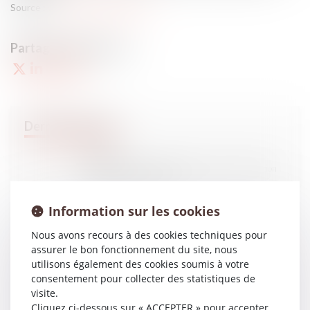
Source :
www.dossierfamilial.com
01
AVR.
Enfant majeur : rattachement fiscal ou déclaration
séparée ? #droitfamille
Information sur les cookies
Nous avons recours à des cookies techniques pour
31
MARS
assurer le bon fonctionnement du site, nous
Baux ruraux : les différents cas de résiliation
utilisons également des cookies soumis à votre
#droitrural #droitimmobilier
consentement pour collecter des statistiques de
visite.
Cliquez ci-dessous sur « ACCEPTER » pour accepter