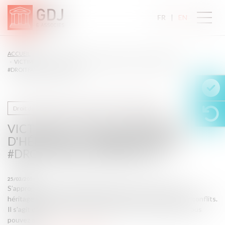
FR
EN
ACCUEIL
VICTIME D'UN DÉTOURNEMENT D'HÉRITAGE, COMMENT RÉAGIR
#DROITFAMILLE #HÉRITAGE
Droit de la famille, des personnes et de leur patrimoine
VICTIME D'UN DÉTOURNEMENT
D'HÉRITAGE, COMMENT RÉAGIR
#DROITFAMILLE #HÉRITAGE
25/03/2015
S’approprier une somme d’argent, un bien ou une part d’un
héritage au détriment d’autres héritiers est une source de conflits.
Il s'agit d'un recel successoral et, si vous en êtes victime, vous
pouvez agir...