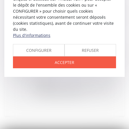
le dépôt de l'ensemble des cookies ou sur «
27
MARS
CONFIGURER » pour choisir quels cookies
Après un divorce, moins d'un enfant sur six en garde
nécessitant votre consentement seront déposés
alternée #divorce
(cookies statistiques), avant de continuer votre visite
du site.
Plus d'informations
26
MARS
CONFIGURER
REFUSER
Indice de révision des loyers commerciaux : calcul
d'augmentation du bail commercial #droitimmobilier
ACCEPTER
25
MARS
Victime d'un détournement d'héritage, comment
réagir #droitfamille #héritage