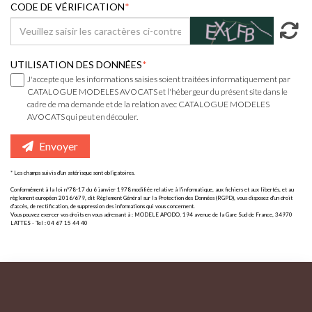
CODE DE VÉRIFICATION
UTILISATION DES DONNÉES
J'accepte que les informations saisies soient traitées informatiquement par
CATALOGUE MODELES AVOCATS et l'hébergeur du présent site dans le
cadre de ma demande et de la relation avec CATALOGUE MODELES
AVOCATS qui peut en découler.
Envoyer
* Les champs suivis d'un astérisque sont obligatoires.
Conformément à la loi n°78-17 du 6 janvier 1978 modifiée relative à l'informatique, aux fichiers et aux libertés, et au
règlement européen 2016/679, dit Règlement Général sur la Protection des Données (RGPD), vous disposez d'un droit
d'accès, de rectification, de suppression des informations qui vous concernent.
Vous pouvez exercer vos droits en vous adressant à : MODELE APODO, 194 avenue de la Gare Sud de France, 34970
LATTES - Tel : 04 67 15 44 40